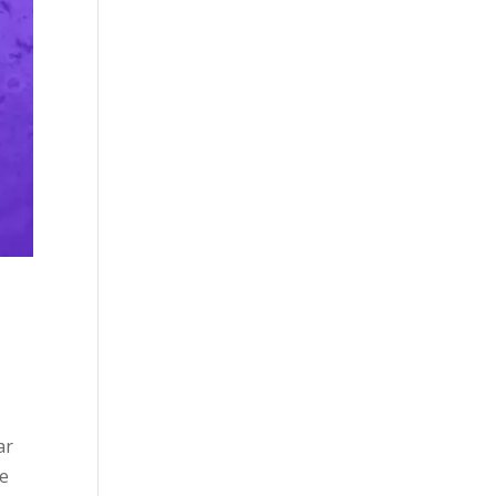
ar
le