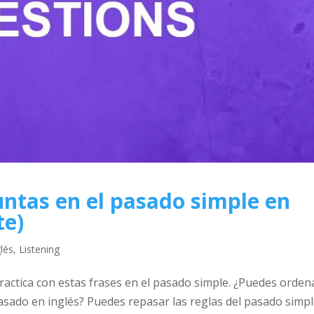
ntas en el pasado simple en
te)
glés
,
Listening
ractica con estas frases en el pasado simple. ¿Puedes orden
asado en inglés? Puedes repasar las reglas del pasado simp