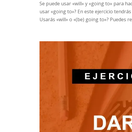
Se puede usar «will» y «going to» para hac
usar «going to»? En este ejercicio tendrás
Usarás «will» o «(be) going to»? Puedes rep