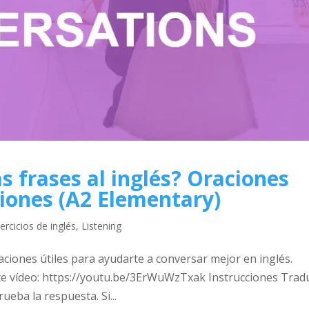
s frases al inglés? Oraciones
ciones (A2 Elementary)
jercicios de inglés
,
Listening
oraciones útiles para ayudarte a conversar mejor en inglés.
te vídeo: https://youtu.be/3ErWuWzTxak Instrucciones Trad
ueba la respuesta. Si...