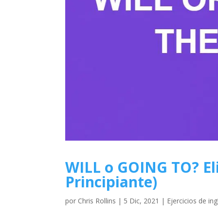
WILL o GOING TO? Eli
Principiante)
por
Chris Rollins
|
5 Dic, 2021
|
Ejercicios de ing