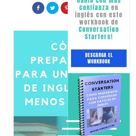
​Habla con ​más
confianza
en
inglés con este
workbook de
Conversation
Starters!
​DESCARGA EL
WORKBOOK