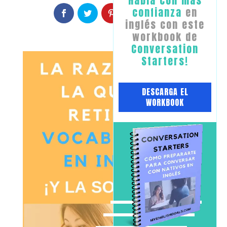
​Habla con ​más
confianza
en
inglés con este
workbook de
Conversation
Starters!
​DESCARGA EL
WORKBOOK