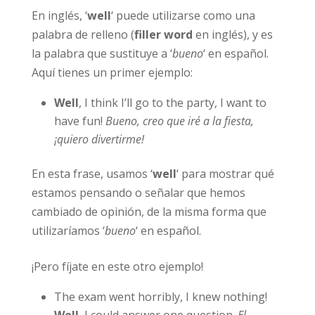
En inglés, ‘
well
‘ puede utilizarse como una
palabra de relleno (
filler word
en inglés), y es
la palabra que sustituye a ‘
bueno
‘ en español.
Aquí tienes un primer ejemplo:
Well
, I think I’ll go to the party, I want to
have fun!
Bueno, creo que iré a la fiesta,
¡quiero divertirme!
En esta frase, usamos ‘
well
‘ para mostrar qué
estamos pensando o señalar que hemos
cambiado de opinión, de la misma forma que
utilizaríamos ‘
bueno
‘ en español.
¡Pero fíjate en este otro ejemplo!
The exam went horribly, I knew nothing!