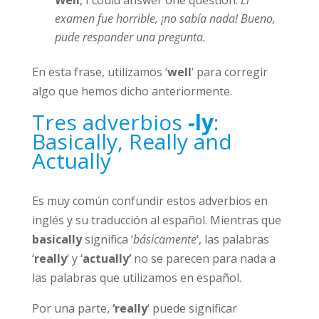
Well
, I could answer one question.
El
examen fue horrible, ¡no sabía nada! Bueno,
pude responder una pregunta.
En esta frase, utilizamos ‘
well
‘ para corregir
algo que hemos dicho anteriormente.
Tres adverbios
-ly
:
Basically, Really and
Actually
Es muy común confundir estos adverbios en
inglés y su traducción al español. Mientras que
basically
significa ‘
básicamente
‘, las palabras
‘
really
‘ y ‘
actually’
no se parecen para nada a
las palabras que utilizamos en español.
Por una parte,
‘really
‘ puede significar