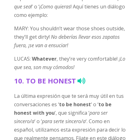
que sea
!’ o ‘¡
Como quieras
! Aquí tienes un diálogo
como ejemplo:
MARY: You shouldn’t wear those shoes outside,
they’ll get dirty!
No deberías llevar esos zapatos
fuera, ¡se van a ensuciar!
LUCAS:
Whatever
, they’re very comfortable!
¡Lo
que sea, son muy cómodos!
10.
TO BE HONEST
La última expresión que te será muy útil en tus
conversaciones es ‘
to be honest
‘ o ‘
to be
honest with you
‘, que significa ‘
para ser
sincero/a
‘ o ‘
para serte sincero/a
‘. Como en
español, utilizamos esta expresión para decir lo
que realmente pensamos. Fíjate en este diálogo