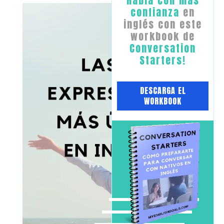
​Habla con ​más
confianza
en
inglés con este
workbook de
Conversation
Starters!
​DESCARGA EL
WORKBOOK