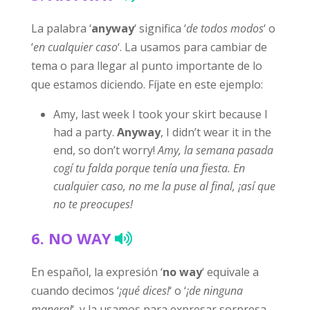
La palabra ‘
anyway
‘ significa ‘
de todos modos
‘ o
‘
en cualquier caso
‘. La usamos para cambiar de
tema o para llegar al punto importante de lo
que estamos diciendo. Fíjate en este ejemplo:
Amy, last week I took your skirt because I
had a party.
Anyway
, I didn’t wear it in the
end, so don’t worry!
Amy, la semana pasada
cogí tu falda porque tenía una fiesta. En
cualquier caso, no me la puse al final, ¡así que
no te preocupes!
6.
NO WAY
En español, la expresión ‘
no way
‘ equivale a
cuando decimos ‘
¡qué dices!
‘ o ‘
¡de ninguna
manera!
‘, y la usamos para expresar sorpresa.