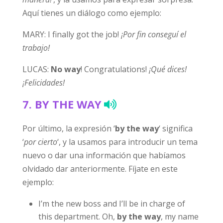
Aquí tienes un diálogo como ejemplo:
MARY: I finally got the job!
¡Por fin conseguí el
trabajo!
LUCAS:
No way
! Congratulations!
¡Qué dices!
¡Felicidades!
7.
BY THE WAY
Por último, la expresión ‘
by the way
‘ significa
‘
por cierto
‘, y la usamos para introducir un tema
nuevo o dar una información que habíamos
olvidado dar anteriormente. Fíjate en este
ejemplo:
I’m the new boss and I’ll be in charge of
this department. Oh,
by the way
, my name