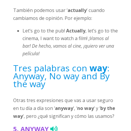
También podemos usar ‘
actually
‘ cuando
cambiamos de opinión. Por ejemplo:
Let’s go to the pub!
Actually
, let’s go to the
cinema, I want to watch a film!
¡Vamos al
bar! De hecho, vamos al cine, ¡quiero ver una
película!
Tres palabras con
way
:
Anyway, No way and By
the way
Otras tres expresiones que vas a usar seguro
en tu día a día son ‘
anyway
‘, ‘
no way
‘ y ‘
by the
way
‘, pero ¿qué significan y cómo las usamos?
5.
ANYWAY