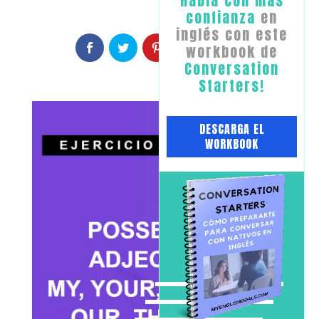
​Habla con ​más
confianza
en
inglés con este
workbook de
Conversation
Starters!
​DESCARGA EL
WORKBOOK