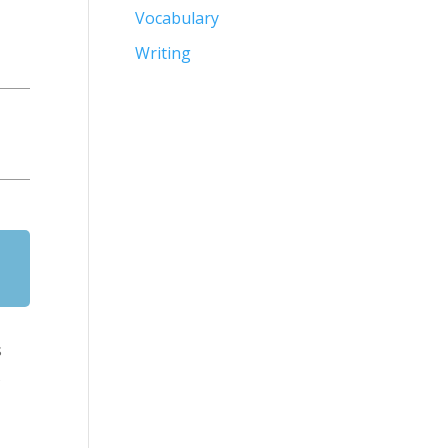
Vocabulary
Writing
s
s