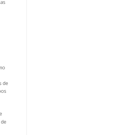
las
omo
s de
bos
e
 de