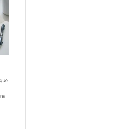
 que
una