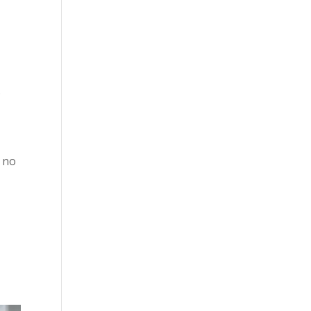
.
i no