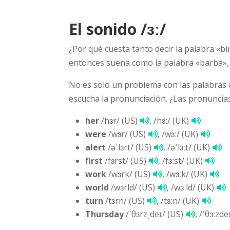
El sonido /ɜː/
¿Por qué cuesta tanto decir la palabra «b
entonces suena como la palabra «barba»,
No es solo un problema con las palabras co
escucha la pronunciación. ¿Las pronuncia
her
/hɜr/ (US)
, /hɜː/ (UK)
were
/wɜr/ (US)
, /wɜː/ (UK)
alert
/əˈlɜrt/ (US)
, /əˈlɜːt/ (UK)
first
/fɜrst/ (US)
, /fɜːst/ (UK)
work
/wɜrk/ (US)
, /wɜːk/ (UK)
world
/wɜrld/ (US)
, /wɜːld/ (UK)
turn
/tɜrn/ (US)
, /tɜːn/ (UK)
Thursday
/ˈθɜrzˌdeɪ/ (US)
, /ˈθɜːzde