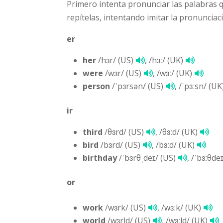
Primero intenta pronunciar las palabras 
repítelas, intentando imitar la pronunciac
er
her
/hɜr/ (US)
, /hɜː/ (UK)
were
/wɜr/ (US)
, /wɜː/ (UK)
person
/ˈpɜrsən/ (US)
, /ˈpɜːsn/ (UK
ir
third
/θɜrd/ (US)
, /θɜːd/ (UK)
bird
/bɜrd/ (US)
, /bɜːd/ (UK)
birthday
/ˈbɜrθˌdeɪ/ (US)
, /ˈbɜːθde
or
work
/wɜrk/ (US)
, /wɜːk/ (UK)
world
/wɜrld/ (US)
, /wɜːld/ (UK)