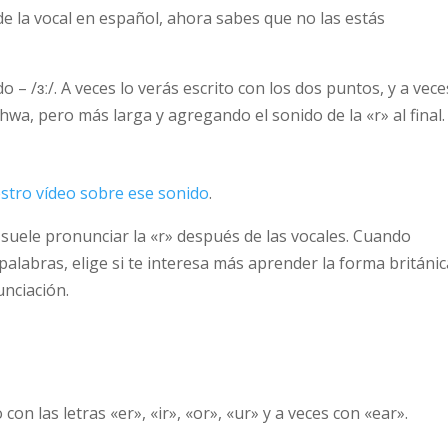
de la vocal en español, ahora sabes que no las estás
– /ɜː/. A veces lo verás escrito con los dos puntos, y a vece
wa, pero más larga y agregando el sonido de la «r» al final.
stro vídeo sobre ese sonido
.
e suele pronunciar la «r» después de las vocales. Cuando
palabras, elige si te interesa más aprender la forma británi
unciación.
on las letras «er», «ir», «or», «ur» y a veces con «ear».