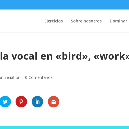
Ejercicios
Sobre nosotros
Dominar e
a vocal en «bird», «work
onunciation
|
0 Comentarios