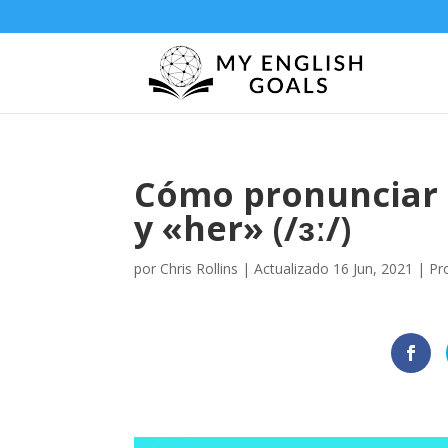
Cómo pronunciar l
y «her» (/ɜː/)
por
Chris Rollins
|
Actualizado 16 Jun, 2021
|
Pr