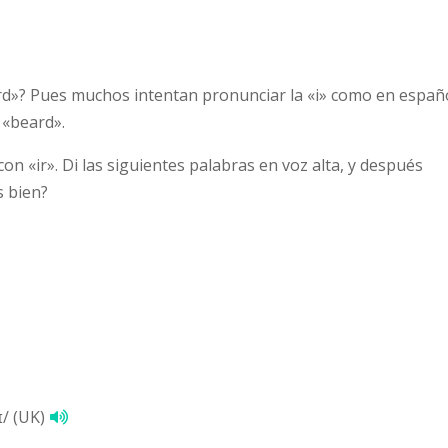
ird»? Pues muchos intentan pronunciar la «i» como en españo
 «beard».
n «ir». Di las siguientes palabras en voz alta, y después
s bien?
ɪ/ (UK)